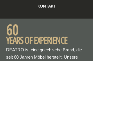
KONTAKT
60
YEARS OF EXPERIENCE
DEATRO ist eine griechische Brand, die
seit 60 Jahren Möbel herstellt. Unsere
Liebe fürs Holz und die hohe Qualität ist
mit der Innovation im Design und der
langzeitigen Erfahrung verbunden.